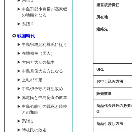
系譜１
運営統括責任
中島刑部少宣長が高家郷
の地頭となる
所在地
系譜２
連絡先
戦国時代
中島宗親足利尊氏に従う
在地領主（国人）
大内と大友の抗争
URL
中島秀俊大友方になる
上毛郡平定
お申し込み方法
中島伊予守の麻生攻め
販売数量
赤尾氏と中島房直の敗軍
商品代金以外の必要
中島壱岐守の戦死と時枝
金
との和睦
系譜３
商品引渡し方法
時枝氏の敗走