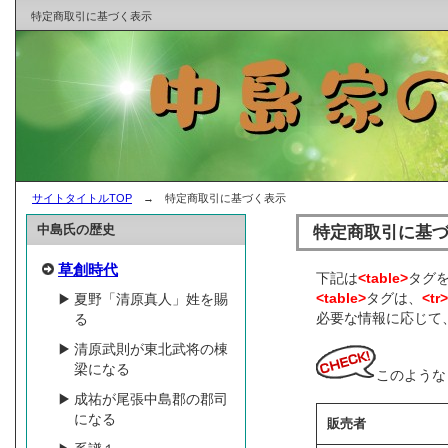
特定商取引に基づく表示
サイトタイトルTOP
→ 特定商取引に基づく表示
中島氏の歴史
特定商取引に基
草創時代
下記は
<table>
タグ
<table>
タグは、
<tr
夏野「清原真人」姓を賜
必要な情報に応じて
る
清原武則が東北武将の棟
梁になる
このような
成祐が尾張中島郡の郡司
になる
販売者